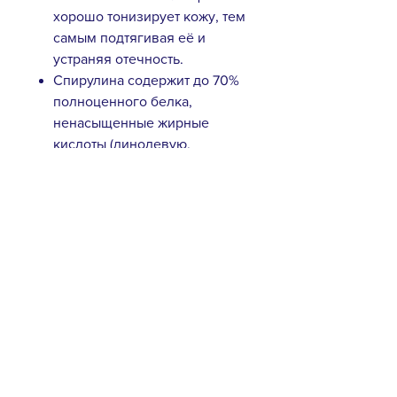
хорошо тонизирует кожу, тем
самым подтягивая её и
устраняя отечность.
Спирулина содержит до 70%
полноценного белка,
ненасыщенные жирные
кислоты (линолевую,
линоленовую), витамины А,
Е, минеральные соли и
полисахариды. Обладает
активными
омолаживающими
свойствами, повышает
упругость и эластичность
кожи.
Подходят для всех типов кожи.