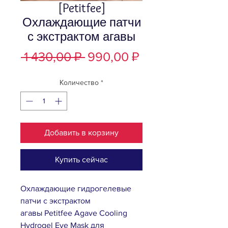
[Petitfee]
Охлаждающие патчи
с экстрактом агавы
Обычная
Спеццена
 1 430,00 ₽ 
990,00 ₽
цена
Количество
*
Добавить в корзину
Купить сейчас
Охлаждающие гидрогелевые
патчи с экстрактом
агавы Petitfee Agave Cooling
Hydrogel Eye Mask для