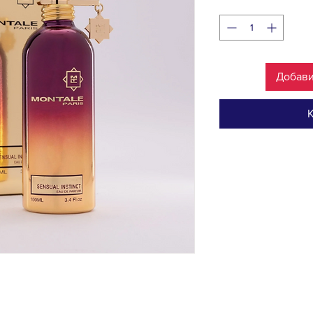
Добави
К