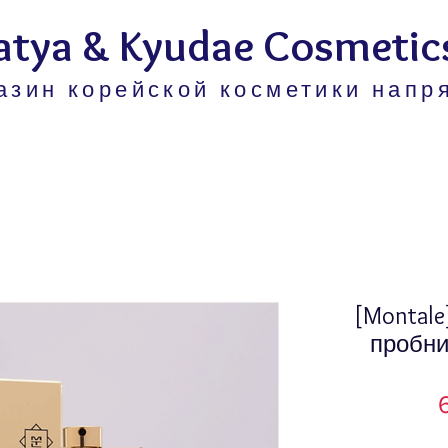
atya & Kyudae Cosmetic
азин корейской косметики напр
[Montale]
пробни