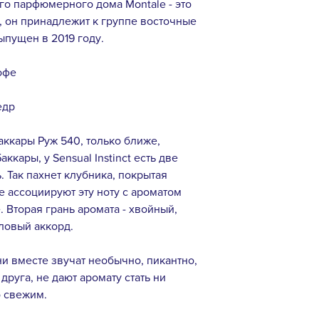
кого парфюмерного дома Montale - это
 он принадлежит к группе восточные
выпущен в 2019 году.
офе
едр
аккары Руж 540, только ближе,
ккары, у Sensual Instinct есть две
. Так пахнет клубника, покрытая
 ассоциируют эту ноту с ароматом
 Вторая грань аромата - хвойный,
оловый аккорд.
ни вместе звучат необычно, пикантно,
руга, не дают аромату стать ни
о свежим.