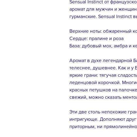
Sensual Instinct от французс
аромат для мужчин и женщин,
гурманские. Sensual Instinct 
Верхние ноты: обжаренный к
Сердце: пралине и роза
База: дубовый мох, амбра и к
Аромат в духе легендарной Б
телеснее, душевнее. Как и у Ба
яркие грани: тягучая сладость
леденцовой корочкой. Многие
красных петушков на палочке.
свежий, можно сказать мент
Эти две столь непохожие гра
интригующе. Дополняют друг д
приторным, ни прямолинейн