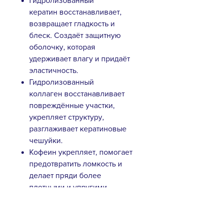
Гидролизованный
кератин восстанавливает,
возвращает гладкость и
блеск. Создаёт защитную
оболочку, которая
удерживает влагу и придаёт
эластичность.
Гидролизованный
коллаген восстанавливает
повреждённые участки,
укрепляет структуру,
разглаживает кератиновые
чешуйки.
Кофеин укрепляет, помогает
предотвратить ломкость и
делает пряди более
плотными и упругими.
7 растительных
масел (макадамии, жожоба,