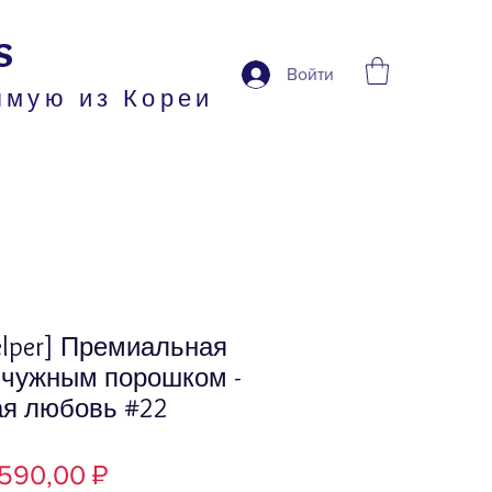
s
Войти
ямую из Кореи
elper] Премиальная
мчужным порошком -
я любовь #22
Цена
 590,00 ₽