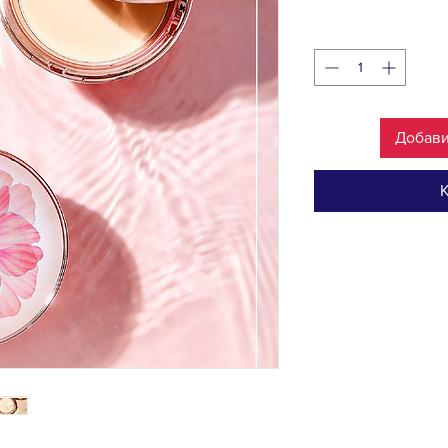
Добави
К