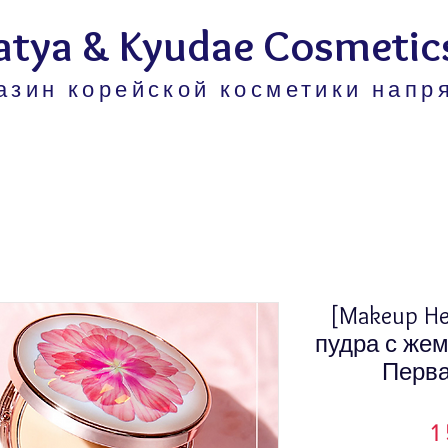
atya & Kyudae Cosmetic
азин корейской косметики напр
[Makeup H
пудра с же
Перва
1