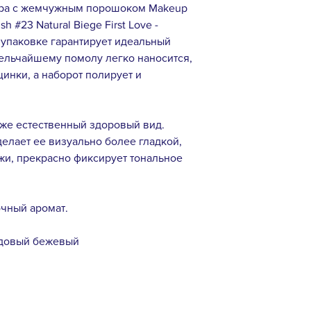
дра с жемчужным порошоком Makeup
ish #23 Natural Biege First Love -
 упаковке гарантирует идеальный
ельчайшему помолу легко наносится,
инки, а наборот полирует и
оже естественный здоровый вид.
делает ее визуально более гладкой,
жи, прекрасно фиксирует тональное
очный аромат.
Нюдовый бежевый