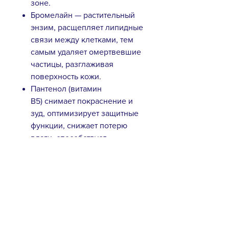
зоне.
Бромелайн — растительный
энзим, расщепляет липидные
связи между клетками, тем
самым удаляет омертвевшие
частицы, разглаживая
поверхность кожи.
Пантенол (витамин
B5) снимает покраснение и
зуд, оптимизирует защитные
функции, снижает потерю
влаги, способствует
восстановлению
повреждённых тканей.
Бетаин придает гладкость и
мягкость, надолго
удерживает влагу, защищает
мембраны клеток, устраняет
раздражение.