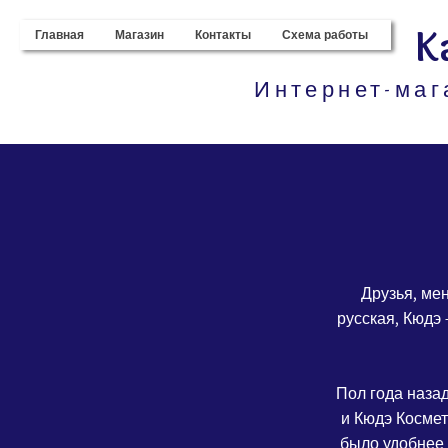
K
Главная
Магазин
Контакты
Схема работы
Интернет-маг
Друзья, ме
русская, Кюдэ 
Пол года наза
и Кюдэ Космет
было удобнее 