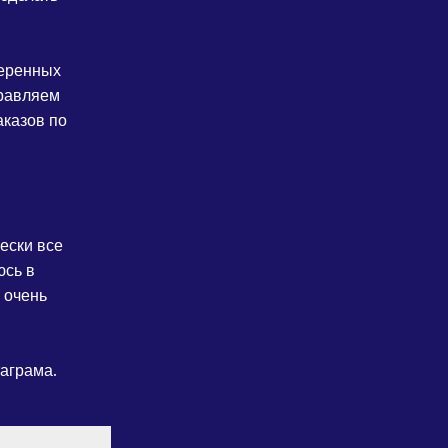
веренных
правляем
аказов по
ески все
юсь в
 очень
таграма.