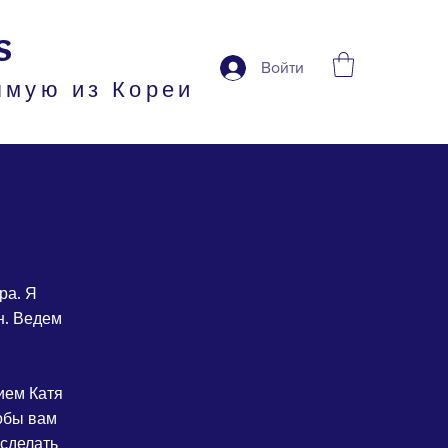
s
Войти
ямую из Кореи
ра. Я
н. Ведем
ием Катя
тобы вам
 сделать