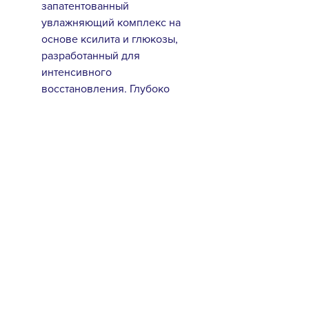
запатентованный
увлажняющий комплекс на
основе ксилита и глюкозы,
разработанный для
интенсивного
восстановления. Глубоко
увлажняет, восстанавливает
структуру, разглаживает
кутикулу, уменьшает
ломкость.
Гидролизованный
кератин восстанавливает,
возвращает гладкость и
блеск. Создаёт защитную
оболочку, которая
удерживает влагу и придаёт
эластичность.
Гидролизованный
коллаген заполняет