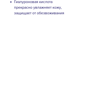
Гиалуроновая кислота
прекрасно увлажняет кожу,
защищает от обезвоживания
и образования
преждевременных
морщинок, стимулирует
клеточное обновление,
заживляет ранки и трещинки.
Экстракт алоэ
вера успокаивает кожу и
оказывает тонизирующее и
охлаждающее действие,
эффективно борется с
кожными воспалениями,
препятствует размножению
бактерий и предупреждает
появление акне,
предотвращает появление