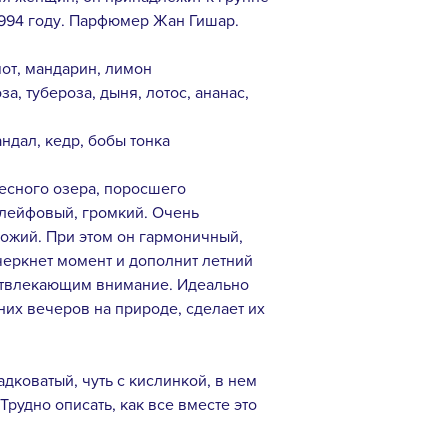
1994 году. Парфюмер Жан Гишар.
мот, мандарин, лимон
а, тубероза, дыня, лотос, ананас,
андал, кедр, бобы тонка
есного озера, поросшего
лейфовый, громкий. Очень
хожий. При этом он гармоничный,
еркнет момент и дополнит летний
 отвлекающим внимание. Идеально
их вечеров на природе, сделает их
адковатый, чуть с кислинкой, в нем
Трудно описать, как все вместе это