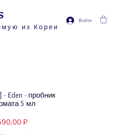
s
Войти
ямую из Кореи
] - Eden - пробник
омата 5 мл
Цена
590,00 ₽