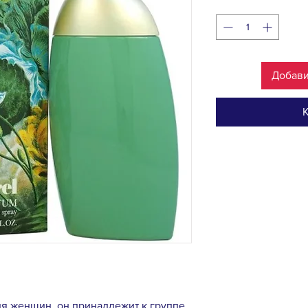
Добави
К
для женщин, он принадлежит к группе