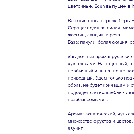
цветочные. Eden выпущен в 
Верхние ноты: персик, берга
Сердце: водяная лилия, мимоз
жасмин, ландыш и роза
База: пачули, белая акация, с
Загадочный аромат русалки л
кувшинками. Насыщенный, ш
необычный и ни на что не по
природный. Эдем только подч
образ, не будет кричащим и
подойдет для волшебных летн
незабываемыми...
Аромат акватический, чуть сл
множество фруктов и цветов. 
звучит.