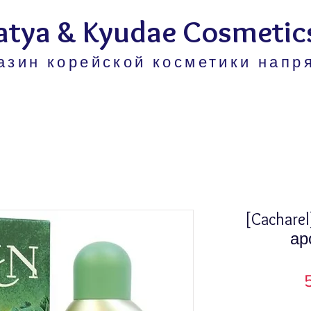
atya & Kyudae Cosmetic
азин корейской косметики напр
[Cacharel
ар