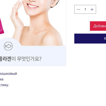
Добави
К
орошковый
ма
стику.