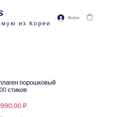
s
Войти
ямую из Кореи
ллаген порошковый
00 стиков
Цена
 990,00 ₽